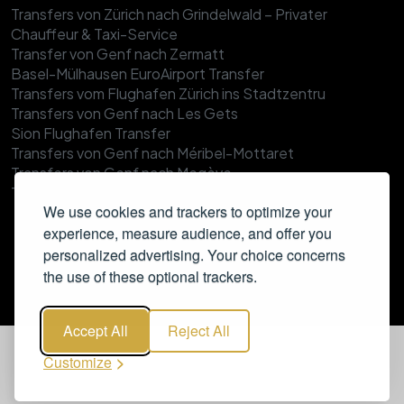
Transfers von Zürich nach Grindelwald – Privater
Chauffeur & Taxi-Service
Transfer von Genf nach Zermatt
Basel-Mülhausen EuroAirport Transfer
Transfers vom Flughafen Zürich ins Stadtzentru
Transfers von Genf nach Les Gets
Sion Flughafen Transfer
Transfers von Genf nach Méribel-Mottaret
Transfers von Genf nach Megève
Transfer zum Flughafen Zürich
We use cookies and trackers to optimize your
Transfer Genf Flughafen-Val Thorens
Transfer Flughafen Genf-Verbier
experience, measure audience, and offer you
Transfers Genf – Val d’Isère
personalized advertising. Your choice concerns
Transfers von Zürich nach Ischgl
the use of these optional trackers.
Genf Flughafen Transfer
Transfers von Genf nach Tignes
Accept All
Reject All
Transfers von Genf nach Morzine
Transfers von Zürich nach Sölden
Customize
Transfers vom Flughafen Zürich nach Davos
Transfers von Zürich nach St. Anton am Arlberg